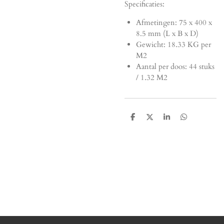
Specificaties:
Afmetingen:
75 x 400 x
8.5 mm (L x B x D)
Gewicht: 18.33 KG per
M2
Aantal per doos: 44 stuks
/ 1.32 M2
D
D
S
D
e
e
h
e
l
e
a
l
e
l
r
e
n
e
n