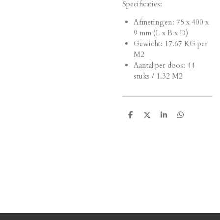
Specificaties:
Afmetingen:
75 x 400 x
9 mm (L x B x D)
Gewicht: 17.67 KG per
M2
Aantal per doos: 44
stuks / 1.32 M2
D
D
S
D
e
e
h
e
l
e
a
l
e
l
r
e
n
e
n