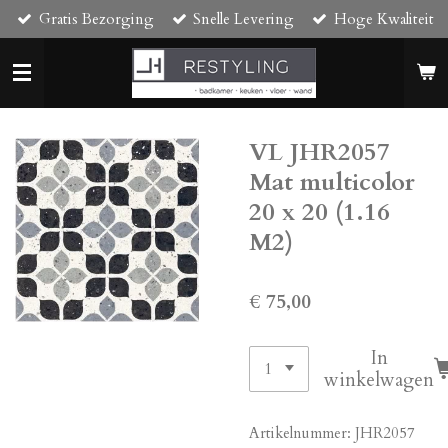
Gratis Bezorging
Snelle Levering
Hoge Kwaliteit
Ga
direct
naar
de
hoofdinhoud
VL JHR2057
Mat multicolor
20 x 20 (1.16
M2)
€ 75,00
In
winkelwagen
Artikelnummer:
JHR2057