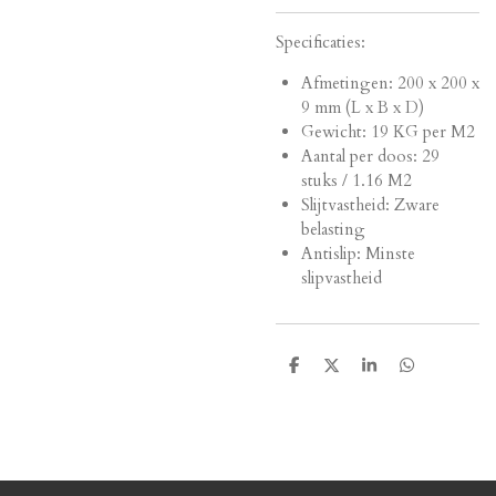
Specificaties:
Afmetingen:
200 x 200 x
9 mm (L x B x D)
Gewicht: 19 KG per M2
Aantal per doos: 29
stuks / 1.16 M2
Slijtvastheid: Zware
belasting
Antislip: Minste
slipvastheid
D
D
S
D
e
e
h
e
l
e
a
l
e
l
r
e
n
e
n