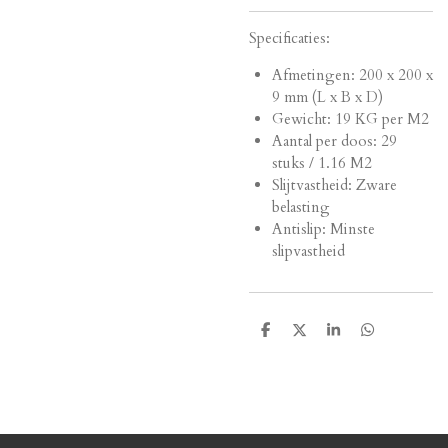
Specificaties:
Afmetingen:
200 x 200 x
9 mm (L x B x D)
Gewicht: 19 KG per M2
Aantal per doos: 29
stuks / 1.16 M2
Slijtvastheid: Zware
belasting
Antislip: Minste
slipvastheid
D
D
S
D
e
e
h
e
l
e
a
l
e
l
r
e
n
e
n