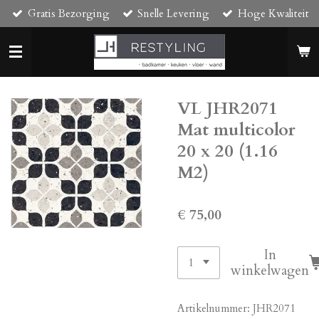
Gratis Bezorging
Snelle Levering
Hoge Kwaliteit
Ga
direct
naar
de
hoofdinhoud
VL JHR2071
Mat multicolor
20 x 20 (1.16
M2)
€ 75,00
In
winkelwagen
Artikelnummer:
JHR2071