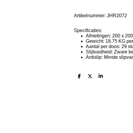
Artikelnummer:
JHR2072
Specificaties:
Afmetingen:
200 x 200
Gewicht: 18.75 KG pe
Aantal per doos: 29 st
Slijtvastheid: Zware b
Antislip: Minste slipva
D
D
S
e
e
h
l
e
a
e
l
r
n
e