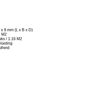
 x 9 mm (L x B x D)
r M2
uks / 1.16 M2
elasting
stheid