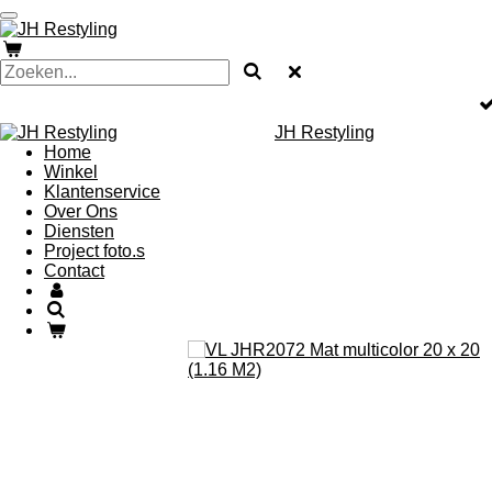
Ga
direct
naar
de
hoofdinhoud
JH Restyling
Home
Winkel
Klantenservice
Over Ons
Diensten
Project foto.s
Contact