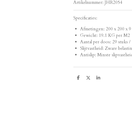
Artikelnummer:
JHR2054
Specificaties:
Afmetingen:
200 x 200 x 9
Gewicht: 19.1 KG per M2
Aantal per doos: 29 stuks 
Slijtvastheid: Zware belasti
Antislip: Minste slipvasthei
D
D
S
e
e
h
l
e
a
e
l
r
n
e