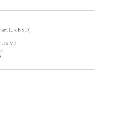
 mm (L x B x D)
/ 1.16 M2
ng
d