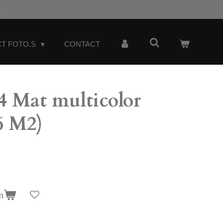
t
T FOTO.S
CONTACT
 Mat multicolor
16 M2)
n