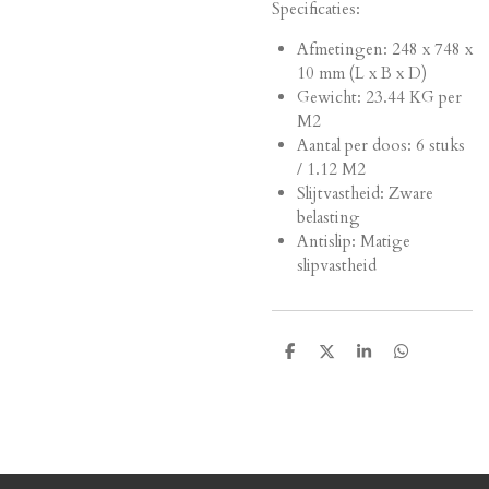
Specificaties:
Afmetingen:
248 x 748 x
10 mm (L x B x D)
Gewicht: 23.44 KG per
M2
Aantal per doos: 6 stuks
/ 1.12 M2
Slijtvastheid: Zware
belasting
Antislip: Matige
slipvastheid
D
D
S
D
e
e
h
e
l
e
a
l
e
l
r
e
n
e
n