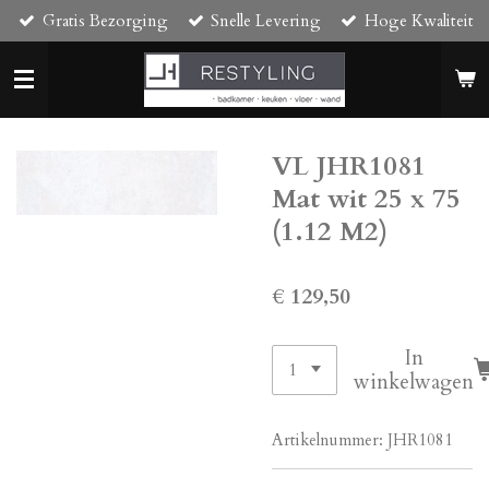
Gratis Bezorging
Snelle Levering
Hoge Kwaliteit
Ga
direct
naar
de
hoofdinhoud
VL JHR1081
Mat wit 25 x 75
(1.12 M2)
€ 129,50
In
winkelwagen
Artikelnummer:
JHR1081