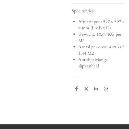
Specificaties:
Afmetingen:
597 x 597 x
9 mm (L x B x D)
Gewicht: 18.67 KG per
M2
Aantal per doos: 4 stuks /
1.44 M2
Antislip: Matige
slipvastheid
D
D
S
D
e
e
h
e
l
e
a
l
e
l
r
e
n
e
n