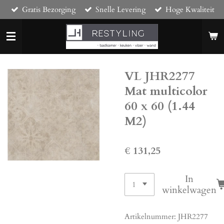
Gratis Bezorging
Snelle Levering
Hoge Kwaliteit
Ga
direct
naar
de
hoofdinhoud
VL JHR2277
Mat multicolor
60 x 60 (1.44
M2)
€ 131,25
In
winkelwagen
Artikelnummer:
JHR2277