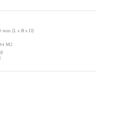
0 mm (L x B x D)
1.44 M2
ng
d