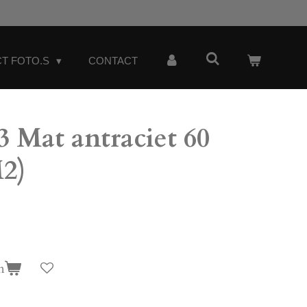
T FOTO.S
CONTACT
 Mat antraciet 60
M2)
n