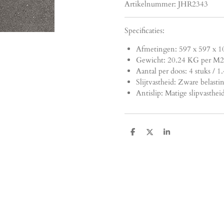
Artikelnummer:
JHR2343
Specificaties:
Afmetingen:
597 x 597 x 1
Gewicht: 20.24 KG per M2
Aantal per doos: 4 stuks / 
Slijtvastheid: Zware belasti
Antislip: Matige slipvasthei
D
D
S
e
e
h
l
e
a
e
l
r
n
e