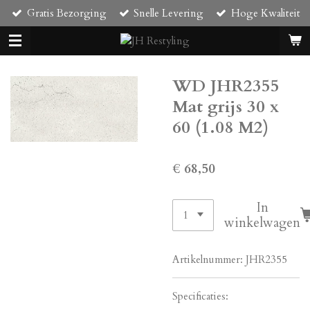
Gratis Bezorging
Snelle Levering
Hoge Kwaliteit
Ga
direct
naar
de
hoofdinhoud
WD JHR2355
Mat grijs 30 x
60 (1.08 M2)
€ 68,50
In
winkelwagen
Artikelnummer:
JHR2355
Specificaties: