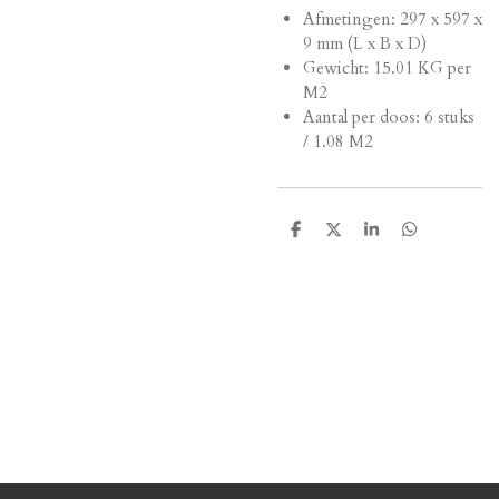
Afmetingen: 2
97 x 597 x
9 mm (L x B x D)
Gewicht: 15.01 KG per
M2
Aantal per doos: 6 stuks
/ 1.08 M2
D
D
S
D
e
e
h
e
l
e
a
l
e
l
r
e
n
e
n