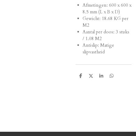
Afmetingen:
600 x 600 x
8.5 mm (L x B x D)
Gewicht: 18.68 KG per
M2
Aantal per doos: 3 stuks
/ 1.08 M2
Antislip: Matige
slipvastheid
D
D
S
D
e
e
h
e
l
e
a
l
e
l
r
e
n
e
n