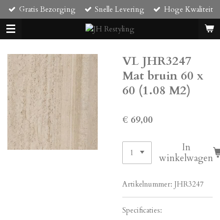
Gratis Bezorging
Snelle Levering
Hoge Kwaliteit
Ga
direct
naar
de
hoofdinhoud
VL JHR3247
Mat bruin 60 x
60 (1.08 M2)
€ 69,00
In
winkelwagen
Artikelnummer:
JHR3247
Specificaties: