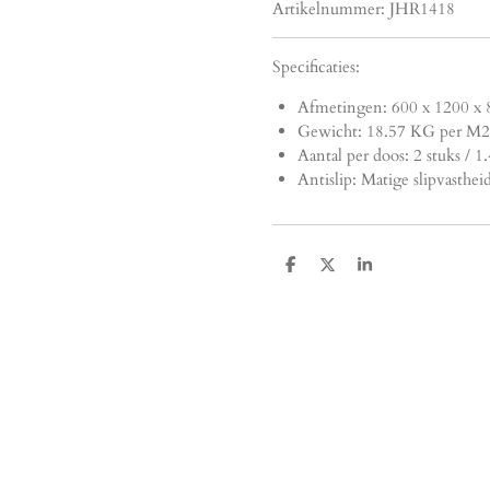
Artikelnummer:
JHR1418
Specificaties:
Afmetingen:
600 x 1200 x 
Gewicht: 18.57 KG per M2
Aantal per doos: 2 stuks / 
Antislip: Matige slipvasthei
D
D
S
e
e
h
l
e
a
e
l
r
n
e