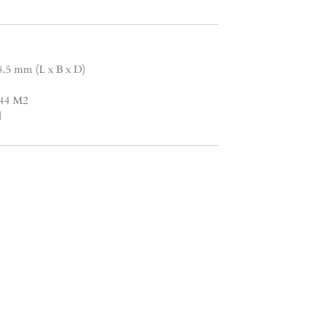
8.5 mm (L x B x D)
1.44 M2
d