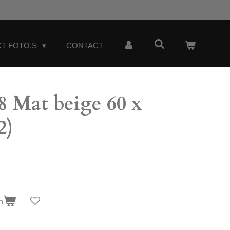
T FOTO.S
CONTACT
 Mat beige 60 x
2)
n