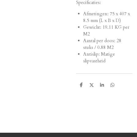
Specificaties:
Afmetingen:
75 x 407 x
8.5 mm (L x B x D)
Gewicht: 19.11 KG per
M2
Aantal per doos: 28
stuks / 0.88 M2
Antislip: Matige
slipvastheid
D
D
S
D
e
e
h
e
l
e
a
l
e
l
r
e
n
e
n