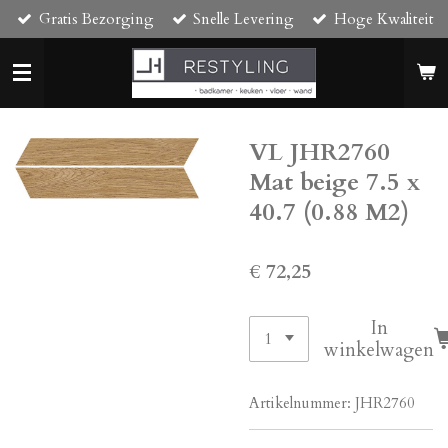
Gratis Bezorging
Snelle Levering
Hoge Kwaliteit
Ga
direct
naar
de
hoofdinhoud
VL JHR2760
Mat beige 7.5 x
40.7 (0.88 M2)
€ 72,25
In
winkelwagen
Artikelnummer:
JHR2760