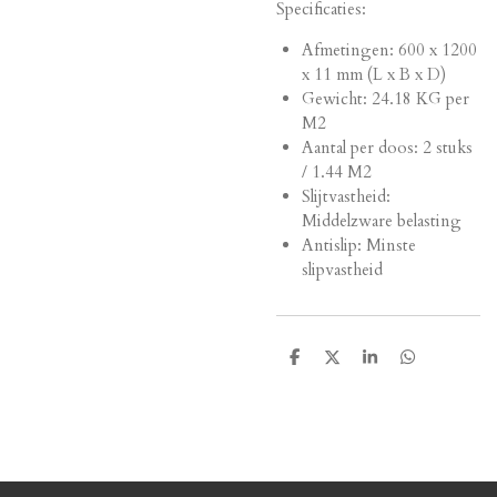
Specificaties:
Afmetingen:
600 x 1200
x 11 mm (L x B x D)
Gewicht: 24.18 KG per
M2
Aantal per doos: 2 stuks
/ 1.44 M2
Slijtvastheid:
Middelzware belasting
Antislip: Minste
slipvastheid
D
D
S
D
e
e
h
e
l
e
a
l
e
l
r
e
n
e
n