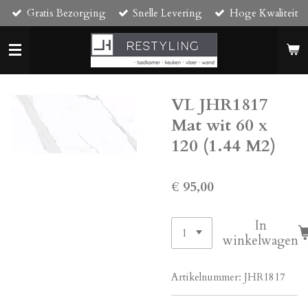
Gratis Bezorging
Snelle Levering
Hoge Kwaliteit
Ga
direct
naar
de
hoofdinhoud
VL JHR1817
Mat wit 60 x
120 (1.44 M2)
€ 95,00
In
winkelwagen
Artikelnummer:
JHR1817