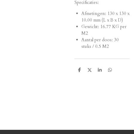
Specificaties:
Afmetingen:
130 x 130 x
10.00 mm (L x B x D)
Gewicht: 16.77 KG per
M2
Aantal per doos: 30
stuks / 0.5 M2
D
D
S
D
e
e
h
e
l
e
a
l
e
l
r
e
n
e
n