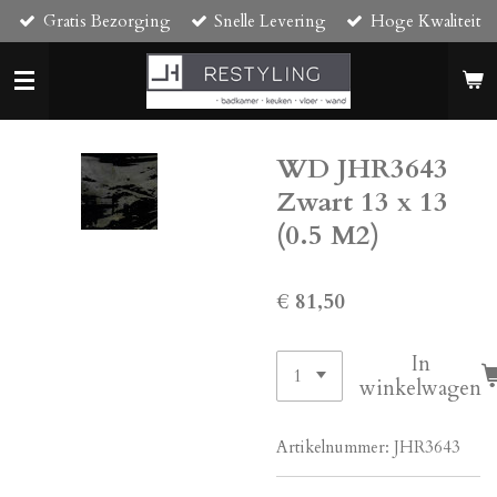
Gratis Bezorging
Snelle Levering
Hoge Kwaliteit
Ga
direct
naar
de
hoofdinhoud
WD JHR3643
Zwart 13 x 13
(0.5 M2)
€ 81,50
In
winkelwagen
Artikelnummer:
JHR3643