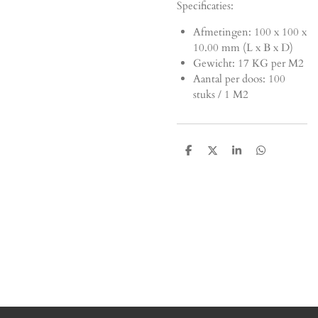
Specificaties:
Afmetingen:
100 x 100 x
10.00 mm (L x B x D)
Gewicht: 17 KG per M2
Aantal per doos: 100
stuks / 1 M2
D
D
S
D
e
e
h
e
l
e
a
l
e
l
r
e
n
e
n