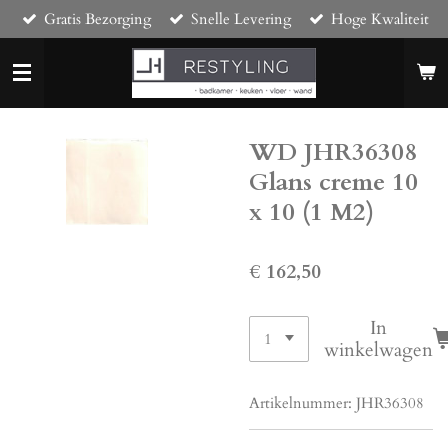
Gratis Bezorging
Snelle Levering
Hoge Kwaliteit
Ga
direct
naar
de
hoofdinhoud
WD JHR36308
Glans creme 10
x 10 (1 M2)
€ 162,50
In
winkelwagen
Artikelnummer:
JHR36308