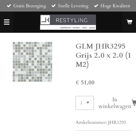
Gratis Bezorging
Snelle Levering
Hoge Kwaliteit
Ga
direct
naar
de
hoofdinhoud
GLM JHR3295
Grijs 2.0 x 2.0 (1
M2)
€ 51,00
In
winkelwagen
Artikelnummer:
JHR3295