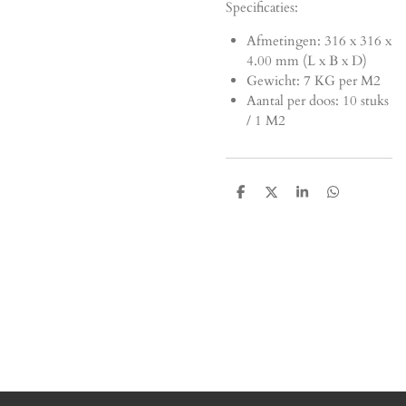
Specificaties:
Afmetingen:
316 x 316 x
4.00 mm (L x B x D)
Gewicht: 7 KG per M2
Aantal per doos: 10 stuks
/ 1 M2
D
D
S
D
e
e
h
e
l
e
a
l
e
l
r
e
n
e
n