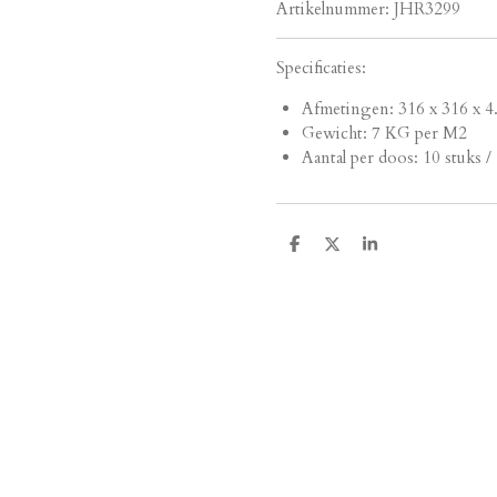
Artikelnummer:
JHR3299
Specificaties:
Afmetingen:
316 x 316 x 4
Gewicht: 7 KG per M2
Aantal per doos: 10 stuks /
D
D
S
e
e
h
l
e
a
e
l
r
n
e