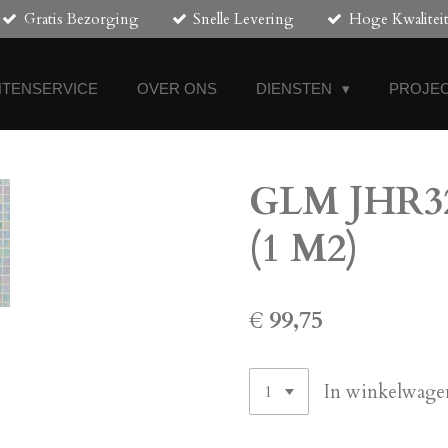
Gratis Bezorging
Snelle Levering
Hoge Kwalitei
NTENSERVICE
OVER ONS
DIENSTEN
PROJEC
GLM JHR329
(1 M2)
€ 99,75
In winkelwage