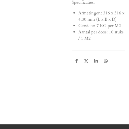
Specificaties:
Afmetingen:
316 x 316 x
4.00 mm (L x B x D)
Gewicht: 7 KG per M2
Aantal per doos: 10 stuks
/ 1 M2
D
D
S
D
e
e
h
e
l
e
a
l
e
l
r
e
n
e
n