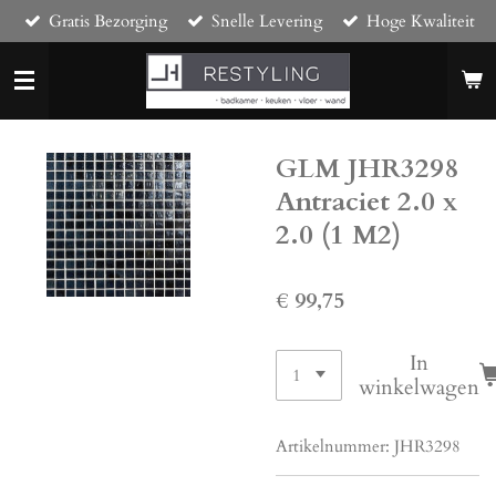
Gratis Bezorging
Snelle Levering
Hoge Kwaliteit
Ga
direct
naar
de
hoofdinhoud
GLM JHR3298
Antraciet 2.0 x
2.0 (1 M2)
€ 99,75
In
winkelwagen
Artikelnummer:
JHR3298