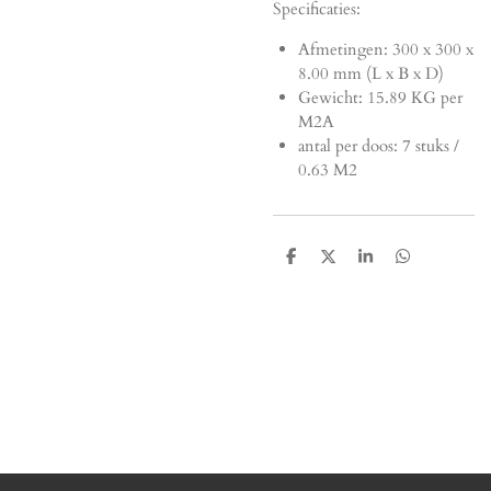
Specificaties:
Afmetingen:
300 x 300 x
8.00 mm (L x B x D)
Gewicht: 15.89 KG per
M2A
antal per doos: 7 stuks /
0.63 M2
D
D
S
D
e
e
h
e
l
e
a
l
e
l
r
e
n
e
n