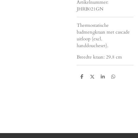
Artikelnummer:
JHRB021GN
Thermostatische
badmengkraan met cascade
uitloop (excl.
handdoucheset).
Breedte kraan: 29.8 cm
D
D
S
D
e
e
h
e
l
e
a
l
e
l
r
e
n
e
n