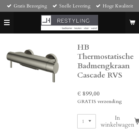
Gratis Bezorging
Snelle Levering
Hoge Kwaliteit
Ga
direct
naar
de
hoofdinhoud
HB
Thermostatische
Badmengkraan
Cascade RVS
€ 899,00
GRATIS verzending
In
winkelwagen