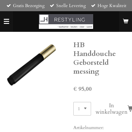
Gratis Bezorging
Snelle Levering
Hoge Kwaliteit
Ga
direct
naar
de
hoofdinhoud
HB
Handdouche
Geborsteld
messing
€ 95,00
In
winkelwagen
Artikelnummer: