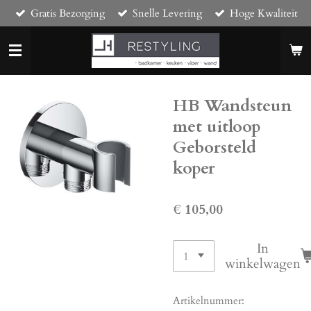
Gratis Bezorging
Snelle Levering
Hoge Kwaliteit
Ga
direct
naar
de
hoofdinhoud
HB Wandsteun
met uitloop
Geborsteld
koper
€ 105,00
In
winkelwagen
Artikelnummer: