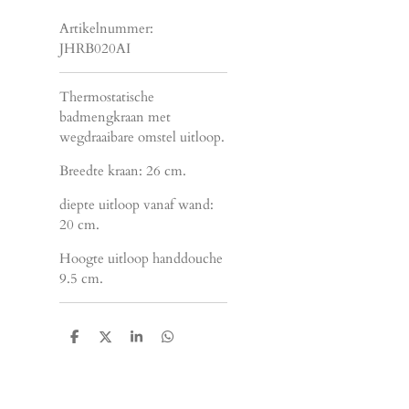
Artikelnummer:
JHRB020AI
Thermostatische
badmengkraan met
wegdraaibare omstel uitloop.
Breedte kraan: 26 cm.
diepte uitloop vanaf wand:
20 cm.
Hoogte uitloop handdouche
9.5 cm.
D
D
S
D
e
e
h
e
l
e
a
l
e
l
r
e
n
e
n