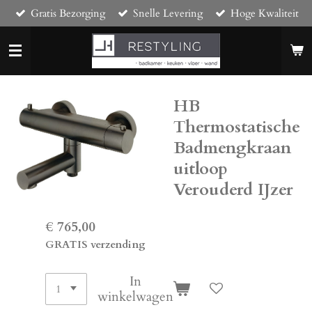
Gratis Bezorging
Snelle Levering
Hoge Kwaliteit
Ga
direct
naar
de
hoofdinhoud
HB
Thermostatische
Badmengkraan
uitloop
Verouderd IJzer
€ 765,00
GRATIS verzending
In
winkelwagen