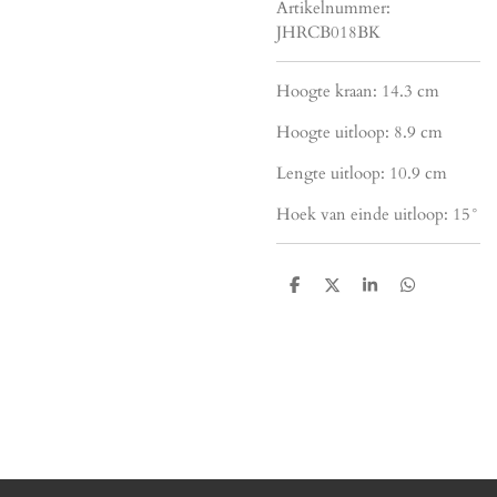
Artikelnummer:
JHRCB018BK
Hoogte kraan: 14.3 cm
Hoogte uitloop: 8.9 cm
Lengte uitloop: 10.9 cm
Hoek van einde uitloop: 15
°
D
D
S
D
e
e
h
e
l
e
a
l
e
l
r
e
n
e
n