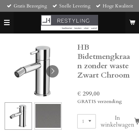
Gratis Bezorging
Snelle Levering
Hoge Kwaliteit
Ga
direct
naar
de
hoofdinhoud
HB
Bidetmengkraa
n zonder waste
Zwart Chroom
€ 299,00
GRATIS verzending
In
winkelwagen