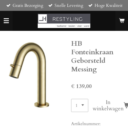
Gratis Bezorging
Snelle Levering
Hoge Kwaliteit
Ga
direct
naar
de
hoofdinhoud
HB
Fonteinkraan
Geborsteld
Messing
€ 139,00
In
winkelwagen
Artikelnummer: