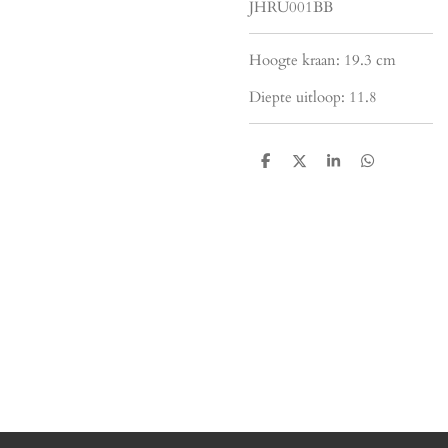
JHRU001BB
Hoogte kraan: 19.3 cm
Diepte uitloop: 11.8
D
D
S
D
e
e
h
e
l
e
a
l
e
l
r
e
n
e
n