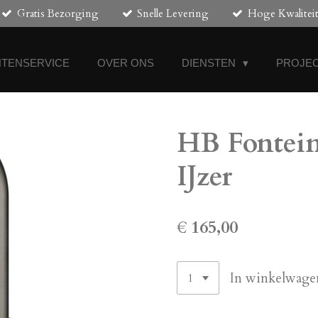
Gratis Bezorging
Snelle Levering
Hoge Kwalitei
NTENSERVICE
OVER ONS
DIENSTEN
PROJEC
HB Fontein
IJzer
€ 165,00
In winkelwage