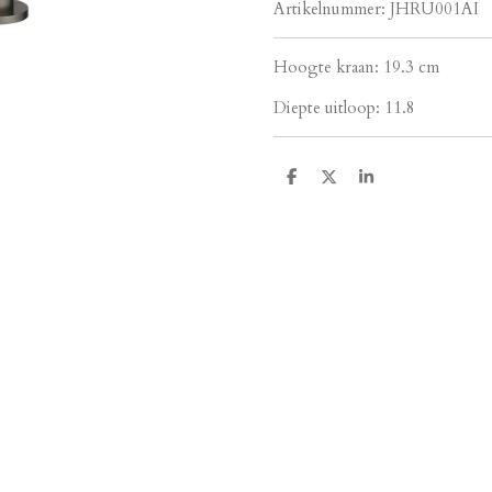
Artikelnummer:
JHRU001AI
Hoogte kraan: 19.3 cm
Diepte uitloop: 11.8
D
D
S
e
e
h
l
e
a
e
l
r
n
e