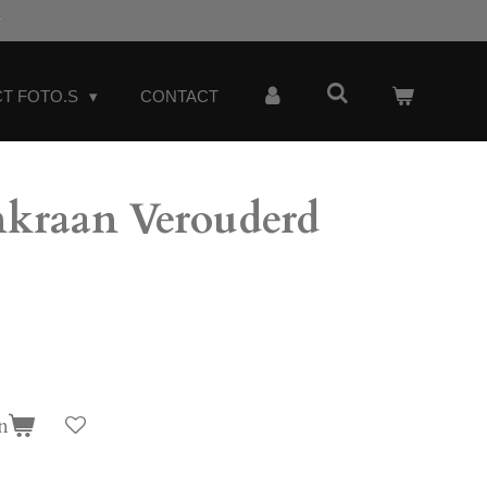
t
T FOTO.S
CONTACT
kraan Verouderd
n