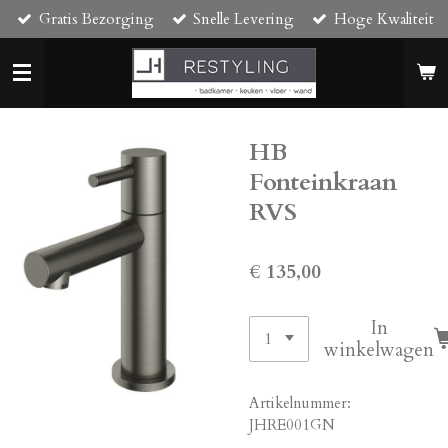
Gratis Bezorging
Snelle Levering
Hoge Kwaliteit
Ga
direct
naar
de
hoofdinhoud
HB
Fonteinkraan
RVS
€ 135,00
In
winkelwagen
Artikelnummer:
JHRE001GN