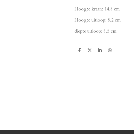
Hoogte kraan: 14.8 cm
Hoogte uitloop: 8.2 cm
diepte uitloop: 8.5 cm
D
D
S
D
e
e
h
e
l
e
a
l
e
l
r
e
n
e
n