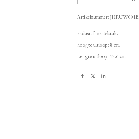
Artikelnummer:
JHRUW001B
exclusief omstelstuk.
hoogte uitloop: 8 cm
Lengte uitloop: 18.6 cm
D
D
S
e
e
h
l
e
a
e
l
r
n
e