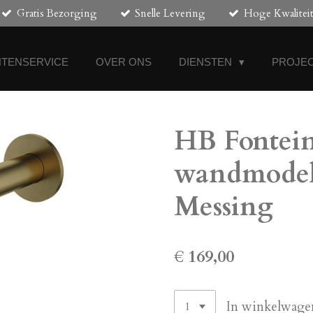
Gratis Bezorging
Snelle Levering
Hoge Kwalitei
NTENSERVICE
OVER ONS
DIENSTEN
PROJEC
HB Fontei
wandmodel
Messing
€ 169,00
In winkelwage