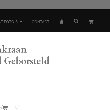
t
T FOTO.S
CONTACT
nkraan
 Geborsteld
n