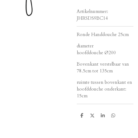
Artikelnummer:
JHRSDS9BC14
Ronde Handdouche 25cm
diameter
hoofddouche Ø200
Bovenkant verstelbaar van
78.5cm tot 135cm
ruimte tussen bovenkant en
hoofddouche onderkant:
15cm
D
D
S
D
e
e
h
e
l
e
a
l
e
l
r
e
n
e
n