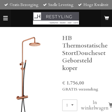
Gratis Bezorging
Snelle Levering
Hoge Kwaliteit
Ga
direct
naar
de
hoofdinhoud
HB
Thermostatische
StortDoucheset
Geborsteld
koper
€ 1.756,00
GRATIS verzending
In
winkelwagen