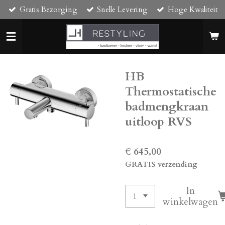
Gratis Bezorging
Snelle Levering
Hoge Kwaliteit
Ga
direct
naar
de
hoofdinhoud
HB
Thermostatische
badmengkraan
uitloop RVS
€ 645,00
GRATIS verzending
In
winkelwagen