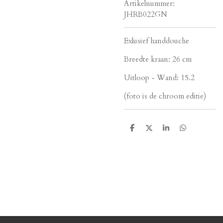
Artikelnummer:
JHRB022GN
Exlusief handdouche
Breedte kraan: 26 cm
Uitloop - Wand: 15.2
(foto is de chroom editie)
D
D
S
D
e
e
h
e
l
e
a
l
e
l
r
e
n
e
n