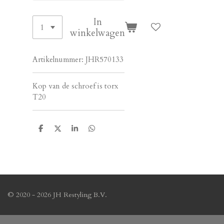
In
winkelwagen
Artikelnummer:
JHR570133
Kop van de schroef is torx
T20
D
D
S
D
e
e
h
e
l
e
a
l
e
l
r
e
n
e
n
© 2020 - 2026 JH Restyling B.V.