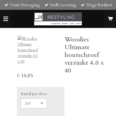
Gratis Bezorging
Snelle Levering
Hoge Kwaliteit
Ga
direct
naar
de
hoofdinhoud
Woodies
Ultimate
houtschroef
verzinkt 4.0 x
40
€ 10,85
Aantal per doos