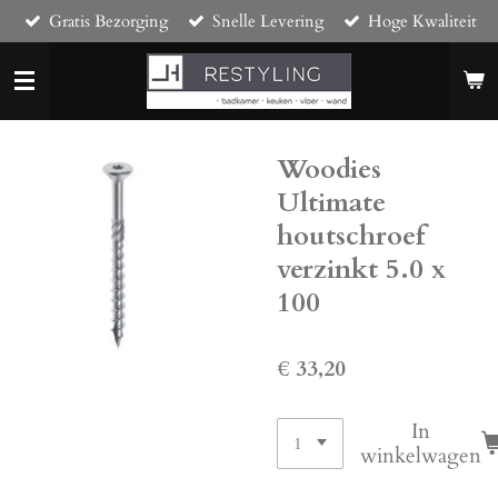
Gratis Bezorging
Snelle Levering
Hoge Kwaliteit
Ga
direct
naar
de
hoofdinhoud
Woodies
Ultimate
houtschroef
verzinkt 5.0 x
100
€ 33,20
In
winkelwagen