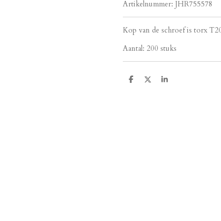
Artikelnummer:
JHR755578
Kop van de schroef is torx T2
Aantal: 200 stuks
D
D
S
e
e
h
l
e
a
e
l
r
n
e