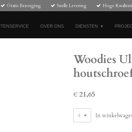
Gratis Bezorging
Snelle Levering
Hoge Kwalitei
NTENSERVICE
OVER ONS
DIENSTEN
PROJEC
Woodies Ul
houtschroef
€ 21,65
In winkelwage