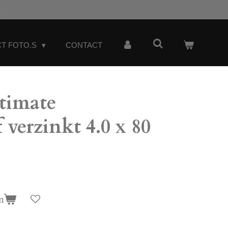
t
T FOTO.S
CONTACT
timate
 verzinkt 4.0 x 80
n