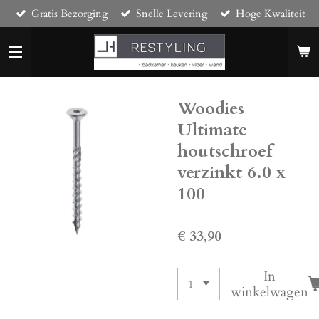
Gratis Bezorging
Snelle Levering
Hoge Kwaliteit
Ga
direct
naar
de
hoofdinhoud
Woodies
Ultimate
houtschroef
verzinkt 6.0 x
100
€ 33,90
In
winkelwagen