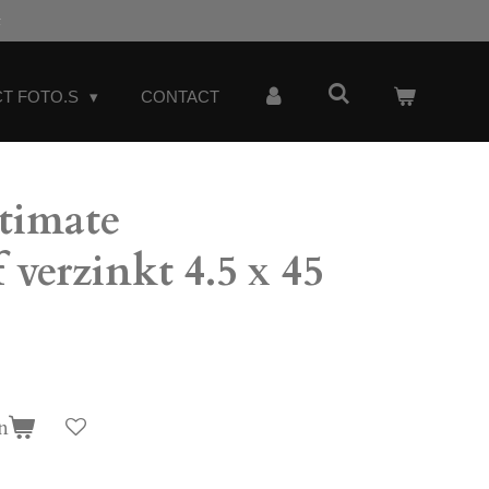
t
T FOTO.S
CONTACT
timate
 verzinkt 4.5 x 45
n