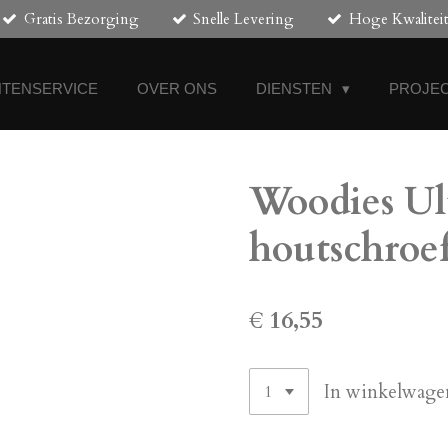
Gratis Bezorging
Snelle Levering
Hoge Kwalitei
NTENSERVICE
OVER ONS
DIENSTEN
PROJEC
Woodies Ul
houtschroef
€ 16,55
In winkelwage