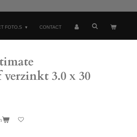
T FOTO.S
CONTACT
timate
 verzinkt 3.0 x 30
n