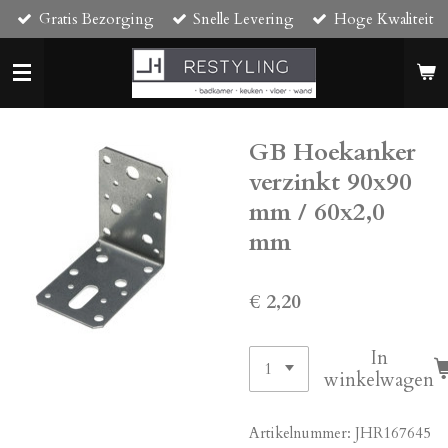
Gratis Bezorging
Snelle Levering
Hoge Kwaliteit
Ga
direct
naar
de
hoofdinhoud
GB Hoekanker
verzinkt 90x90
mm / 60x2,0
mm
€ 2,20
In
winkelwagen
Artikelnummer:
JHR167645