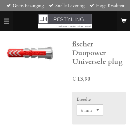
Gratis Bezorging
Snelle Levering
Hoge Kwaliteit
Ga
direct
naar
de
hoofdinhoud
fischer
Duopower
Universele plug
€ 13,90
Breedte