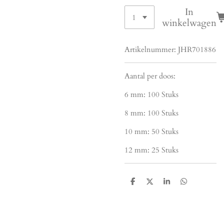
In
winkelwagen
Artikelnummer:
JHR701886
Aantal per doos:
6 mm: 100 Stuks
8 mm: 100 Stuks
10 mm: 50 Stuks
12 mm: 25 Stuks
D
D
S
D
e
e
h
e
l
e
a
l
e
l
r
e
n
e
n