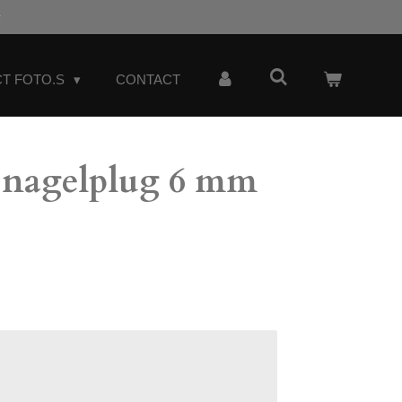
t
T FOTO.S
CONTACT
nagelplug 6 mm