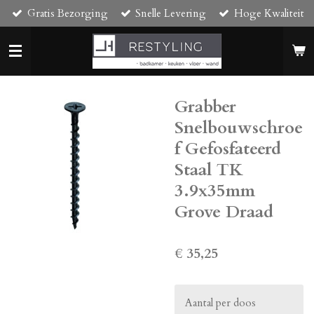
Gratis Bezorging
Snelle Levering
Hoge Kwaliteit
Ga
direct
naar
de
hoofdinhoud
Grabber
Snelbouwschroe
f Gefosfateerd
Staal TK
3.9x35mm
Grove Draad
€ 35,25
Aantal per doos