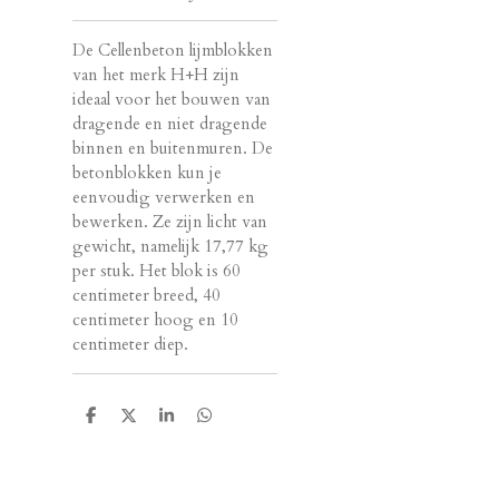
De Cellenbeton lijmblokken
van het merk H+H zijn
ideaal voor het bouwen van
dragende en niet dragende
binnen en buitenmuren. De
betonblokken kun je
eenvoudig verwerken en
bewerken. Ze zijn licht van
gewicht, namelijk 17,77 kg
per stuk. Het blok is 60
centimeter breed, 40
centimeter hoog en 10
centimeter diep.
D
D
S
D
e
e
h
e
l
e
a
l
e
l
r
e
n
e
n