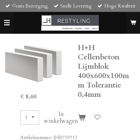
Gratis Bezorging
Snelle Levering
Hoge Kwaliteit
Ga
direct
naar
de
hoofdinhoud
H+H
Cellenbeton
Lijmblok
400x600x100m
m Tolerantie
0,4mm
€ 8,60
In
winkelwagen
Artikelnummer:
JHR719713