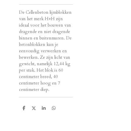
De Cellenbeton lijmblokken
van het merk H+H zijn
ideaal voor het bouwen van
dragende en niet dragende
binnen en buitenmuren. De
betonblokken kun je
eenvoudig verwerken en
bewerken. Ze zijn licht van
gewicht, namelijk 12,44 kg
per stuk. Het blok is 60
centimeter breed, 40
centimeter hoog en 7
centimeter diep.
D
D
S
D
e
e
h
e
l
e
a
l
e
l
r
e
n
e
n