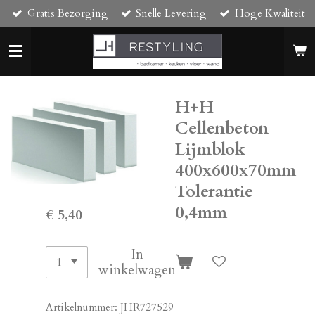
Gratis Bezorging
Snelle Levering
Hoge Kwaliteit
Ga
direct
naar
de
hoofdinhoud
H+H
Cellenbeton
Lijmblok
400x600x70mm
Tolerantie
0,4mm
€ 5,40
In
winkelwagen
Artikelnummer:
JHR727529