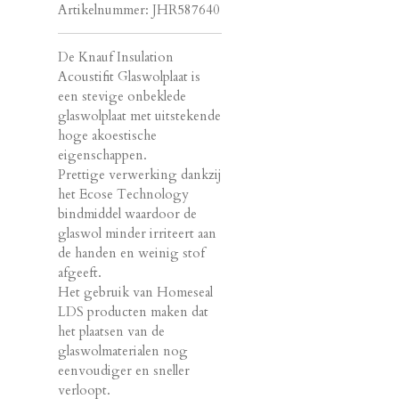
Artikelnummer:
JHR587640
De Knauf Insulation
Acoustifit Glaswolplaat is
een stevige onbeklede
glaswolplaat met uitstekende
hoge akoestische
eigenschappen.
Prettige verwerking dankzij
het Ecose Technology
bindmiddel waardoor de
glaswol minder irriteert aan
de handen en weinig stof
afgeeft.
Het gebruik van Homeseal
LDS producten maken dat
het plaatsen van de
glaswolmaterialen nog
eenvoudiger en sneller
verloopt.