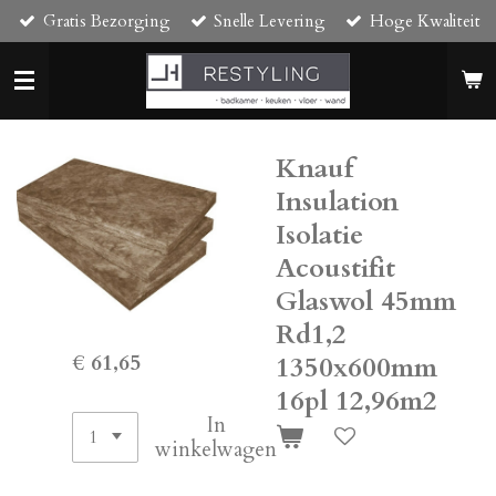
Gratis Bezorging
Snelle Levering
Hoge Kwaliteit
Ga
direct
naar
de
hoofdinhoud
Knauf
Insulation
Isolatie
Acoustifit
Glaswol 45mm
Rd1,2
€ 61,65
1350x600mm
16pl 12,96m2
In
winkelwagen