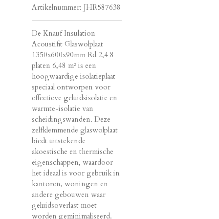
Artikelnummer:
JHR587638
De Knauf Insulation
Acoustifit Glaswolplaat
1350x600x90mm Rd 2,4 8
platen 6,48 m² is een
hoogwaardige isolatieplaat
speciaal ontworpen voor
effectieve geluidsisolatie en
warmte-isolatie van
scheidingswanden. Deze
zelfklemmende glaswolplaat
biedt uitstekende
akoestische en thermische
eigenschappen, waardoor
het ideaal is voor gebruik in
kantoren, woningen en
andere gebouwen waar
geluidsoverlast moet
worden geminimaliseerd.