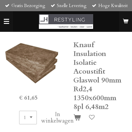
Gratis Bezorging
Snelle Levering
Hoge Kwaliteit
Ga
direct
naar
de
hoofdinhoud
Knauf
Insulation
Isolatie
Acoustifit
Glaswol 90mm
Rd2,4
1350x600mm
€ 61,65
8pl 6,48m2
In
winkelwagen