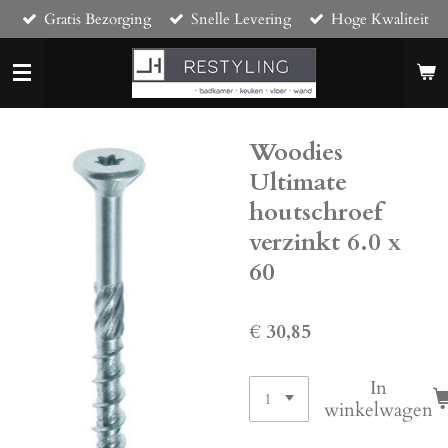
Gratis Bezorging
Snelle Levering
Hoge Kwaliteit
Ga
direct
naar
de
hoofdinhoud
Woodies
Ultimate
houtschroef
verzinkt 6.0 x
60
€ 30,85
In
winkelwagen