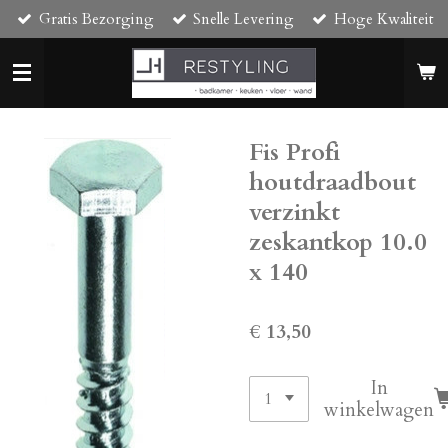
Gratis Bezorging
Snelle Levering
Hoge Kwaliteit
Ga
direct
naar
de
hoofdinhoud
Fis Profi
houtdraadbout
verzinkt
zeskantkop 10.0
x 140
€ 13,50
In
winkelwagen