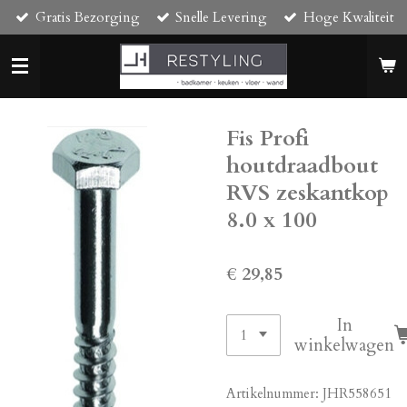
Gratis Bezorging
Snelle Levering
Hoge Kwaliteit
Ga
direct
naar
de
hoofdinhoud
Fis Profi
houtdraadbout
RVS zeskantkop
8.0 x 100
€ 29,85
In
winkelwagen
Artikelnummer:
JHR558651