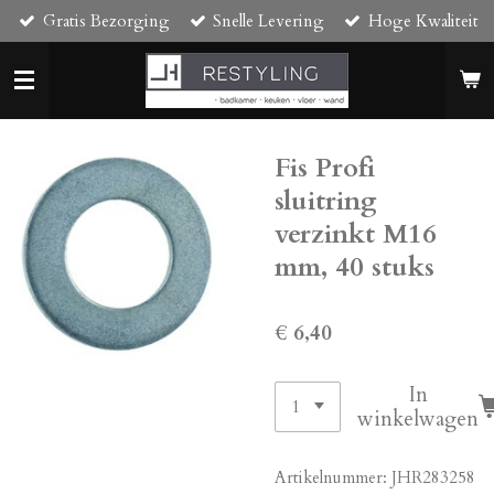
Gratis Bezorging
Snelle Levering
Hoge Kwaliteit
Ga
direct
naar
de
hoofdinhoud
Fis Profi
sluitring
verzinkt M16
mm, 40 stuks
€ 6,40
In
winkelwagen
Artikelnummer:
JHR283258