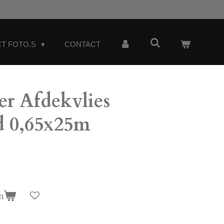
t
T FOTO.S
CONTACT
er Afdekvlies
d 0,65x25m
n