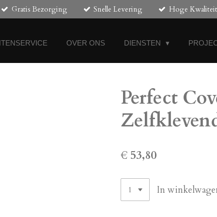
Gratis Bezorging
Snelle Levering
Hoge Kwalitei
NTENSERVICE
OVER ONS
DIENSTEN
PROJEC
Perfect Cov
Zelfkleven
€ 53,80
In winkelwage